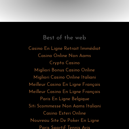
Best of the web
Casino En Ligne Retrait Immédiat
Casino Online Non Aams
Crypto Casino
Migliori Bonus Casino Online
Migliori Casino Online Italiani
Meilleur Casino En Ligne Français
Meilleur Casino En Ligne Français
Paris En Ligne Belgique
Siti Scommesse Non Aams Italiani
Casino Esteri Online
Nouveau Site De Poker En Ligne
Paris Sportif Tennis Avis