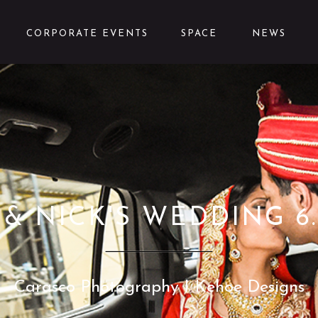
CORPORATE EVENTS
SPACE
NEWS
 & NICK'S WEDDING 6.
Carasco Photography I Kehoe Designs