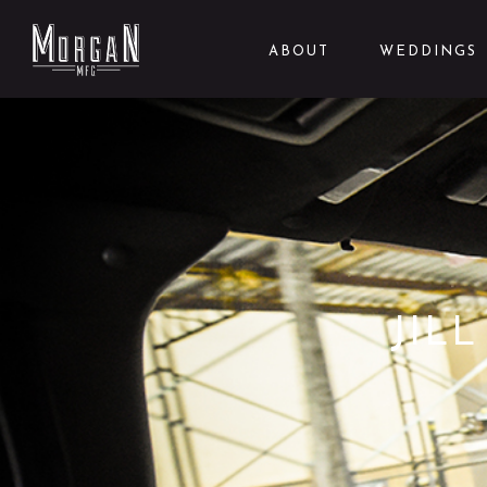
ABOUT
WEDDINGS
JILL