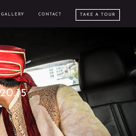
TAKE A TOUR
GALLERY
CONTACT
20.15