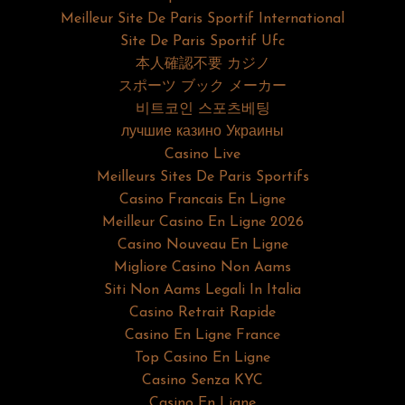
Meilleur Site De Paris Sportif International
Site De Paris Sportif Ufc
本人確認不要 カジノ
スポーツ ブック メーカー
비트코인 스포츠베팅
лучшие казино Украины
Casino Live
Meilleurs Sites De Paris Sportifs
Casino Francais En Ligne
Meilleur Casino En Ligne 2026
Casino Nouveau En Ligne
Migliore Casino Non Aams
Siti Non Aams Legali In Italia
Casino Retrait Rapide
Casino En Ligne France
Top Casino En Ligne
Casino Senza KYC
Casino En Ligne