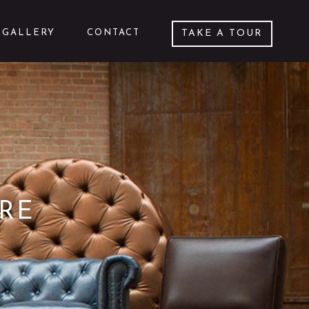
TAKE A TOUR
GALLERY
CONTACT
RE