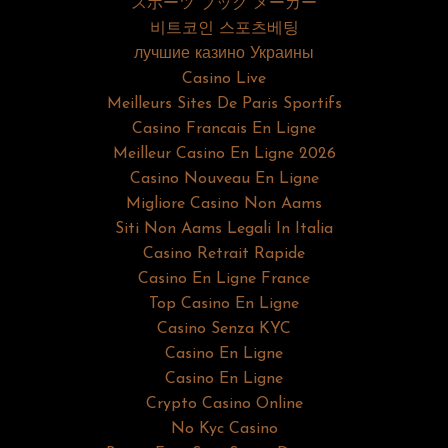
スポーツ ブック メーカー
비트코인 스포츠베팅
лучшие казино Украины
Casino Live
Meilleurs Sites De Paris Sportifs
Casino Francais En Ligne
Meilleur Casino En Ligne 2026
Casino Nouveau En Ligne
Migliore Casino Non Aams
Siti Non Aams Legali In Italia
Casino Retrait Rapide
Casino En Ligne France
Top Casino En Ligne
Casino Senza KYC
Casino En Ligne
Casino En Ligne
Crypto Casino Online
No Kyc Casino