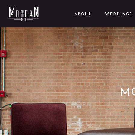
ABOUT
WEDDINGS
M